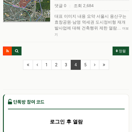
댓글 0
조회 2,684
|
대표 이미지 내용 요약 서울시 용산구는
효창공원·남영 역세권 도시정비형 재개
발사업에 대해 건축행위 제한 열람…
더보
기
정렬
1
2
3
4
5
단톡방 참여 코드
로그인 후 열람