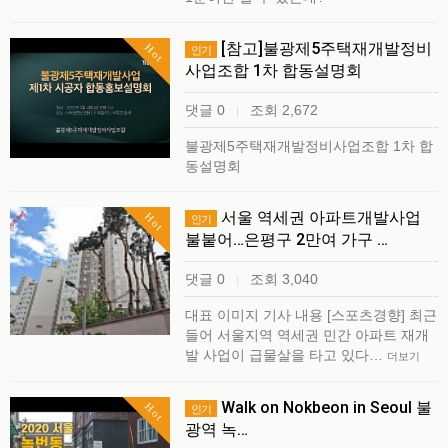
[참고]불광제5주택재개발정비
Hot
인기
사업조합 1차 합동설명회
댓글 0
조회 2,672
|
불광제5주택재개발정비사업조합 1차 합
동설명회
서울 역세권 아파트개발사업
Hot
인기
불붙어…은평구 2만여 가구 …
댓글 0
조회 3,040
|
대표 이미지 기사 내용 [스포츠경향] 최근
들어 서울지역 역세권 민간 아파트 재개
발 사업이 급물살을 타고 있다…
더보기
Walk on Nokbeon in Seoul 불
Hot
인기
광역 녹…