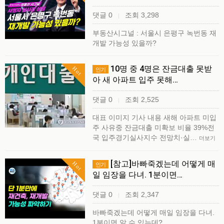
댓글 0
조회 3,298
|
부동산시그널 : 서울시 은평구 녹번동 재
개발 가능성 있을까?
10명 중 4명은 잔금대출 못받
Hot
인기
아 새 아파트 입주 못해…
댓글 0
조회 2,525
|
대표 이미지 기사 내용 새해 아파트 미입
주 사유중 잔금대출 미확보 비율 39%전
국 입주경기실사지수 전망치·실…
더보기
[참고]바빠죽겠는데 어떻게 매
Hot
인기
일 임장을 다녀. 1분이면…
댓글 0
조회 2,347
|
바빠죽겠는데 어떻게 매일 임장을 다녀.
1분이면 알 수 있는데?