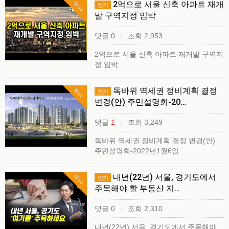
2억으로 서울 신축 아파트 재개
Hot
인기
발 구역지정 임박
댓글 0
조회 2,953
|
2억으로 서울 신축 아파트 재개발 구역지
정 임박
독바위 역세권 정비계획 결정
Hot
인기
변경(안) 주민설명회-20…
댓글
1
조회 3,249
|
독바위 역세권 정비계획 결정 변경(안)
주민설명회-2022년1월6일
내년(22년) 서울, 경기도에서
Hot
인기
주목해야 할 부동산 지…
댓글 0
조회 2,310
|
내년(22년) 서울, 경기도에서 주목해야