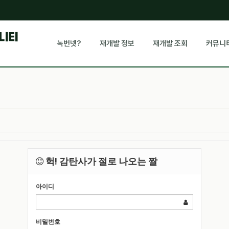
뮤니티
녹번넷?
재개발 정보
재개발 조회
커뮤니
헉! 감탄사가 절로 나오는 짤
아이디
비밀번호