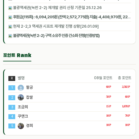
불광역세권(녹번 2-2) 재개발 권리 산정 기준일 25.12.26
후원금(115회) : 6,094,205원 (잔액 2,572,775원) 지출(-4,408,970원, 22회) [2026.06.27 07:05:14 기준]
현재 2-2,3 역세권 시프트 재개발 진행 상황[26.01.09]
불광역세권(녹번 2-2) 구역 소유주 인증 간소화 진행(인증방법)
포인트 Rank
별명
08월 포인트
총 포인트
R
팔공
60 P
2,502 P
1
찹쌀
50 P
60 P
2
조금희
15 P
1,078 P
3
쿠앤크
10 P
70 P
4
경희
10 P
10 P
5