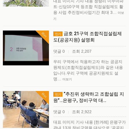
대표 이미지 기사 내용 청량리 미주아파
트·신당10구역 등조합 직접설립제도 활
용 사업 추진정비사업기간 최대 3…
더보
기
금호 21구역 조합직접설립제
Hot
인기
도(공공지원) 설명회
댓글 0
조회 2,207
|
우리 구역에서 적용하고자 하는 공공지
원제도(조합직접설립제도)와 같은 내용
입니다.우리 구역에 공공지원제도 설
명…
더보기
“추진위 생략하고 조합설립 지
Hot
인기
원”…은평구, 정비구역 대…
댓글 0
조회 2,922
|
대표 이미지 기사 내용 [한겨레] 은평구가
관내 13개 정비구역을 대상으로 ‘공공지