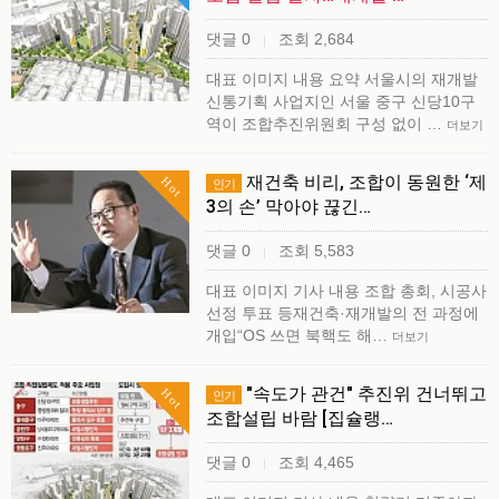
댓글 0
조회 2,684
|
대표 이미지 내용 요약 서울시의 재개발
신통기획 사업지인 서울 중구 신당10구
역이 조합추진위원회 구성 없이 …
더보기
재건축 비리, 조합이 동원한 ‘제
Hot
인기
3의 손’ 막아야 끊긴…
댓글 0
조회 5,583
|
대표 이미지 기사 내용 조합 총회, 시공사
선정 투표 등재건축·재개발의 전 과정에
개입“OS 쓰면 북핵도 해…
더보기
"속도가 관건" 추진위 건너뛰고
Hot
인기
조합설립 바람 [집슐랭…
댓글 0
조회 4,465
|