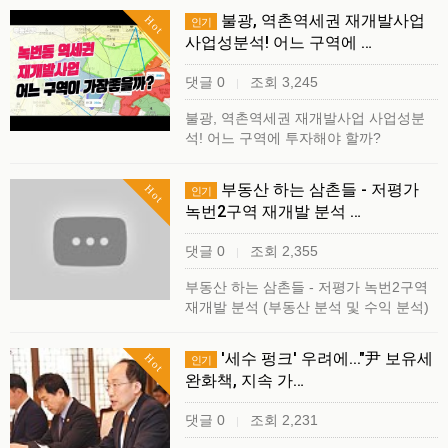
불광, 역촌역세권 재개발사업
Hot
인기
사업성분석! 어느 구역에 …
댓글 0
조회 3,245
|
불광, 역촌역세권 재개발사업 사업성분
석! 어느 구역에 투자해야 할까?
부동산 하는 삼촌들 - 저평가
Hot
인기
녹번2구역 재개발 분석 …
댓글 0
조회 2,355
|
부동산 하는 삼촌들 - 저평가 녹번2구역
재개발 분석 (부동산 분석 및 수익 분석)
'세수 펑크' 우려에..."尹 보유세
Hot
인기
완화책, 지속 가…
댓글 0
조회 2,231
|