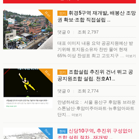
휘경5구역 재개발, 배봉산 조망
Hot
인기
권 확보·조합 직접설립 …
댓글 0
조회 2,797
|
대표 이미지 내용 요약 공공지원예산 받
기위해 토지등소유자 찬반 물어 현재
65% 이상 찬성표 최고 고도지구 …
더보기
조합설립 추진위 건너 뛰고 공
Hot
인기
공지원조합 설립. 천호A1…
댓글 0
조회 2,774
|
안녕하세요 : ​ 서울 용산구 후암동 브라운
스톤남산·후암미주아파트·뉴후암아파트
단지…
더보기
신당10구역, 추진위 구성없이
Now
현재
조합 설립 절차…재개발 …