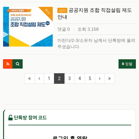
공공지원 조합 직접설립 제도
Hot
인기
안내
댓글 0
조회 3,158
|
미린다/2-3/소유자 님께서 단톡방에 올려
주셨습니다.
정렬
1
2
3
4
5
단톡방 참여 코드
로그인 후 열람