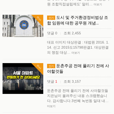
원 조합직접설립제도’ 알리…
더보기
도시 및 주거환경정비법상 조
Hot
인기
합 임원에 대한 공무원 개념…
댓글 0
조회 2,455
|
대표 이미지 대상판결 : 대법원 2016. 1.
14. 선고 2015도15798판결1. 대상판결
의 쟁점 대상…
더보기
둔촌주공 전매 풀리기 전에 사
Hot
인기
야할것들
댓글
1
조회 3,157
|
둔촌주공 전매 풀리기 전에 사야할것들
지은님이 올려주신 내용 스크랩했습니
다. 감사합니다.3번째 녹번동 일대 내…
더보기