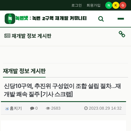
로그인
회원가입
N
K
G
녹번넷
: 녹번 2구역 재개발 커뮤니티
녹
재개발 정보 게시판
재개발 정보 게시판
신당10구역, 추진위 구성없이 조합 설립 절차…재
개발 쾌속 질주 [기사 스크랩]
홈지기
0
2683
2023.08.29 14:32