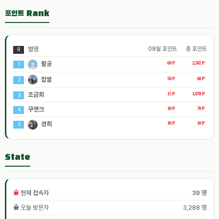
포인트 Rank
별명
08월 포인트
총 포인트
R
팔공
60 P
2,502 P
1
찹쌀
50 P
60 P
2
조금희
15 P
1,078 P
3
쿠앤크
10 P
70 P
4
경희
10 P
10 P
5
State
현재 접속자
39 명
오늘 방문자
3,288 명