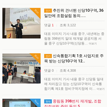
추진위 건너뛴 신당10구역, 36
Hot
인기
일만에 조합설립 동의……
댓글
1
조회 3,122
|
대표 이미지 기사 내용 중구, 내년에는 중
림동 398번지 일대 재개발 공공지원 서
울 중구 신당10구역(신당동…
더보기
신속통합기획 1호 사업지로 주
Hot
인기
목 받는 신당10구역 12…
댓글 0
조회 4,308
|
대표 이미지 기사 내용 중구 신당동 일대
에 자리잡고 있는 신당10구역이 신속통
합기획 제1호 정비구역지정에 이…
더보기
중림동 398번지 재개발, 조합
Now
현재
직접설립 주민 동의 5…