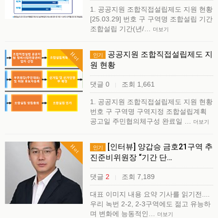
1. 공공지원 조합직접설립제도 지원 현황
[25.03.29] 번호 구 구역명 조합설립 기간
조합설립 기간(년/…
더보기
공공지원 조합직접설립제도 지
Hot
인기
원 현황
댓글 0
조회 1,661
|
1. 공공지원 조합직접설립제도 지원 현황
번호 구 구역명 구역지정 조합설립계획
공고일 주민협의체구성 완료일 …
더보기
[인터뷰] 양갑승 금호21구역 추
Hot
인기
진준비위원장 “기간 단…
댓글
2
조회 7,189
|
대표 이미지 내용 요약 기사를 읽기전....
우리 녹번 2-2, 2-3구역에도 젊고 유능하
며 변화에 능동적인…
더보기