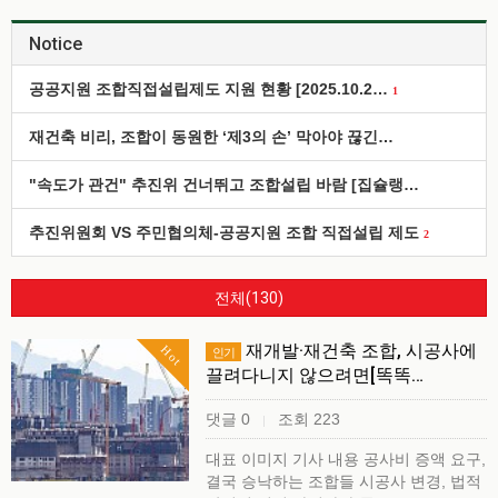
Notice
공공지원 조합직접설립제도 지원 현황 [2025.10.2…
1
재건축 비리, 조합이 동원한 ‘제3의 손’ 막아야 끊긴…
"속도가 관건" 추진위 건너뛰고 조합설립 바람 [집슐랭…
추진위원회 VS 주민협의체-공공지원 조합 직접설립 제도
2
전체(130)
재개발·재건축 조합, 시공사에
Hot
인기
끌려다니지 않으려면[똑똑…
댓글 0
조회 223
|
대표 이미지 기사 내용 공사비 증액 요구,
결국 승낙하는 조합들 시공사 변경, 법적