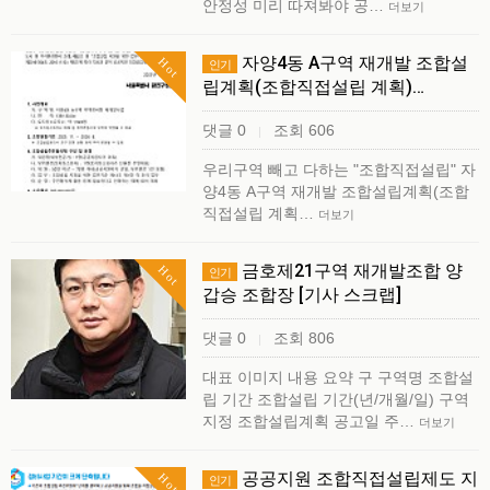
안정성 미리 따져봐야 공…
더보기
자양4동 A구역 재개발 조합설
Hot
인기
립계획(조합직접설립 계획)…
댓글 0
조회 606
|
우리구역 빼고 다하는 "조합직접설립" 자
양4동 A구역 재개발 조합설립계획(조합
직접설립 계획…
더보기
금호제21구역 재개발조합 양
Hot
인기
갑승 조합장 [기사 스크랩]
댓글 0
조회 806
|
대표 이미지 내용 요약 구 구역명 조합설
립 기간 조합설립 기간(년/개월/일) 구역
지정 조합설립계획 공고일 주…
더보기
공공지원 조합직접설립제도 지
Hot
인기