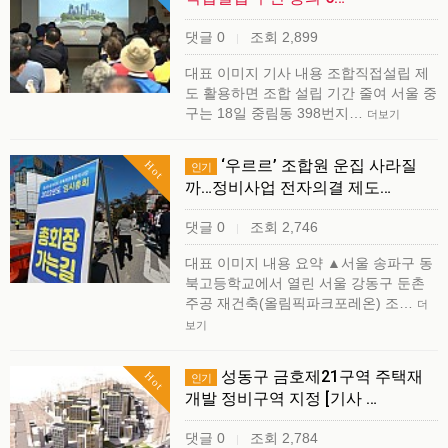
댓글 0
조회 2,899
|
대표 이미지 기사 내용 조합직접설립 제
도 활용하면 조합 설립 기간 줄여 서울 중
구는 18일 중림동 398번지…
더보기
‘우르르’ 조합원 운집 사라질
Hot
인기
까…정비사업 전자의결 제도…
댓글 0
조회 2,746
|
대표 이미지 내용 요약 ▲서울 송파구 동
북고등학교에서 열린 서울 강동구 둔촌
주공 재건축(올림픽파크포레온) 조…
더
보기
성동구 금호제21구역 주택재
Hot
인기
개발 정비구역 지정 [기사 …
댓글 0
조회 2,784
|