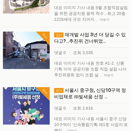
대표 이미지 기사 내용 9월 조합직접설립
을 위한 공공지원 용역 착수...최고 20층
1219세대 규모 지어지…
더보기
재개발 사업 3년 더 당길 수 있
Hot
인기
다고?…추진위 건너뛰었…
댓글 0
조회 3,035
|
대표 이미지 기사 내용 천호 A1-2, 신통
기획 이어 공공지원 조합 직접 설립 나서
추진위원회 없이 조합 설…
더보기
서울시 중구청, 신당10구역 정
Hot
인기
비업체로 ㈜빛세움 선정 …
댓글 0
조회 2,616
|
대표 이미지 기사 내용 서울시 중구 신당
10구역이 ‘신속통합기획 제1호 사업지’로
불리…
더보기