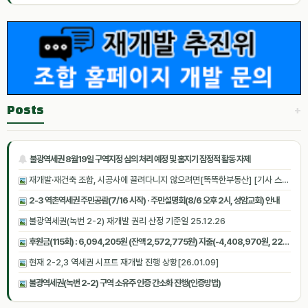
+
Posts
불광역세권 8월19일 구역지정 심의 처리 예정 및 홈지기 잠정적 활동 자제
재개발·재건축 조합, 시공사에 끌려다니지 않으려면[똑똑한부동산] [기사 스크랩]
2-3 역촌역세권 주민공람(7/16 시작) · 주민설명회(8/6 오후 2시, 성암교회) 안내
불광역세권(녹번 2-2) 재개발 권리 산정 기준일 25.12.26
후원금(115회) : 6,094,205원 (잔액 2,572,775원) 지출(-4,408,970원, 22회) [2026.06.27 07:05:14 기준]
현재 2-2,3 역세권 시프트 재개발 진행 상황[26.01.09]
불광역세권(녹번 2-2) 구역 소유주 인증 간소화 진행(인증방법)