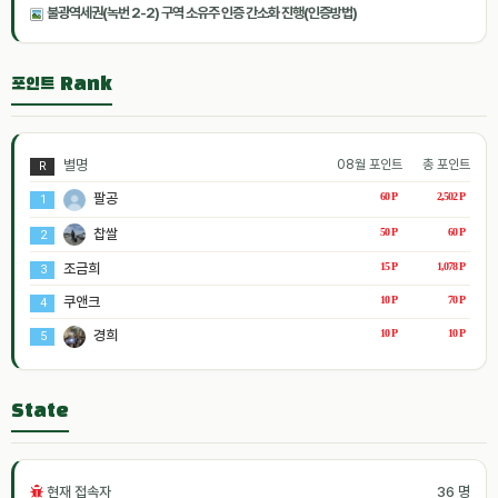
불광역세권(녹번 2-2) 구역 소유주 인증 간소화 진행(인증방법)
포인트 Rank
별명
08월 포인트
총 포인트
R
팔공
60 P
2,502 P
1
찹쌀
50 P
60 P
2
조금희
15 P
1,078 P
3
쿠앤크
10 P
70 P
4
경희
10 P
10 P
5
State
현재 접속자
36 명