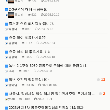
동고비
732
2025.11.03
2-3구역에 대해 궁금해요
동고비
531
2025.10.12
즐거운 연휴 되시길 바랍니다.
박설와
890
2024.09.13
요즘 많이 조용하네요??
곰쿵이
1147
2024.07.24
요즘 날씨 참 좋으네요 ㅎㅎ
곰쿵이
1020
2024.04.18
녹번 2-1구역 3080 공공주도 구역에 대해 궁금합니…
코리
1912
2024.04.08
작년 추진위 일정표입니다.
13
벌이님
14115
2024.01.06
서울시, 정비사업 방식 역세권 장기전세주택 '투기세력 …
2
yeail
3189
2023.11.01
2023년 제3차 공공주택통합심의위원회 개최결과