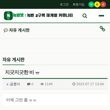
로그인
회원가입
N
K
G
녹번넷
: 녹번 2구역 재개발 커뮤니티
녹
자유 게시판
자유 게시판
지긋지긋한 비 ㅠ
곰쿵이
0
1149
2023.07.17 13:04
이제 그만 좀 ㅠㅠ