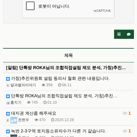
제목
[알림]
단톡방 ROKA님의 조합직접설립 제도 분석, 가칭)추진…
가칭)추진위원회 설립 동의서 철회 관련 내용입니다.
달과별의이야기
358
06.11
단톡방 ROKA님의 조합직접설립 제도 분석, 가칭)추진…
홈지기
745
01.10
대지권 계산좀 해주세요
1
전현우
470
2025.12.28
녹번 2-3구역 토지등소유자수가 다른 거 같습니다.
1