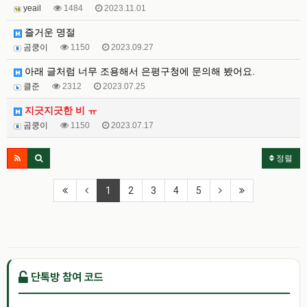
yeail
1484
2023.11.01
즐거운 명절
곰쿵이
1150
2023.09.27
아래 글처럼 너무 조용해서 은평구청에 문의해 봤어요.
클준
2312
2023.07.25
지긋지긋한 비 ㅠ
곰쿵이
1150
2023.07.17
정렬
1
2
3
4
5
단톡방 참여 코드