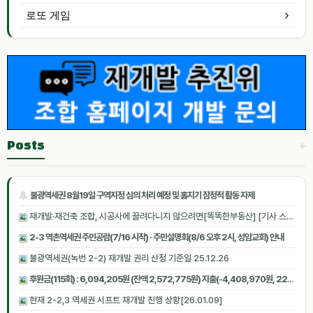
로또 게임
+
Posts
불광역세권 8월19일 구역지정 심의 처리 예정 및 홈지기 잠정적 활동 자제
재개발·재건축 조합, 시공사에 끌려다니지 않으려면[똑똑한부동산] [기사 스크랩]
2-3 역촌역세권 주민공람(7/16 시작) · 주민설명회(8/6 오후 2시, 성암교회) 안내
불광역세권(녹번 2-2) 재개발 권리 산정 기준일 25.12.26
후원금(115회) : 6,094,205원 (잔액 2,572,775원) 지출(-4,408,970원, 22회) [2026.06.27 07:05:14 기준]
현재 2-2,3 역세권 시프트 재개발 진행 상황[26.01.09]