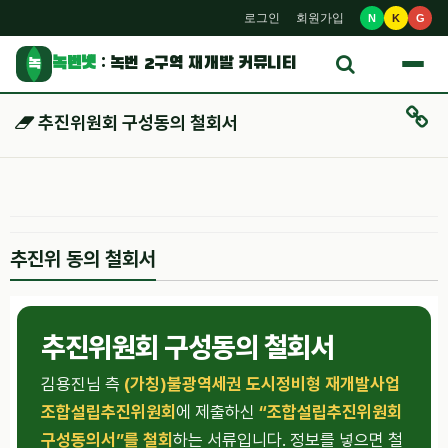
로그인
회원가입
N
K
G
녹번넷
: 녹번 2구역 재개발 커뮤니티
녹
추진위원회 구성동의 철회서
추진위 동의 철회서
추진위원회 구성동의 철회서
김용진님 측
(가칭)불광역세권 도시정비형 재개발사업
조합설립추진위원회
에 제출하신
“조합설립추진위원회
구성동의서”를 철회
하는 서류입니다. 정보를 넣으면 철