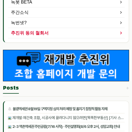
녹봇 BETA
주간소식
녹번넷?
추진위 동의 철회서
+
Posts
불광역세권 8월19일 구역지정 심의 처리 예정 및 홈지기 잠정적 활동 자제
재개발·재건축 조합, 시공사에 끌려다니지 않으려면[똑똑한부동산] [기사 스크랩]
2-3 역촌역세권 주민공람(7/16 시작) · 주민설명회(8/6 오후 2시, 성암교회) 안내