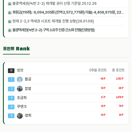
불광역세권(녹번 2-2) 재개발 권리 산정 기준일 25.12.26
후원금(115회) : 6,094,205원 (잔액 2,572,775원) 지출(-4,408,970원, 22회) [2026.06.27 07:05:14 기준]
현재 2-2,3 역세권 시프트 재개발 진행 상황[26.01.09]
불광역세권(녹번 2-2) 구역 소유주 인증 간소화 진행(인증방법)
포인트 Rank
별명
08월 포인트
총 포인트
R
팔공
60 P
2,502 P
1
찹쌀
50 P
60 P
2
조금희
15 P
1,078 P
3
쿠앤크
10 P
70 P
4
경희
10 P
10 P
5