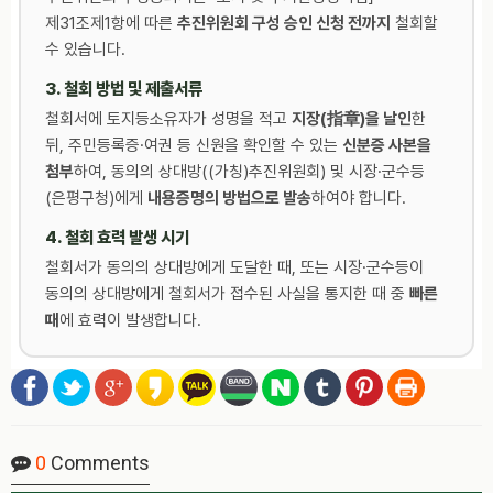
제31조제1항에 따른
추진위원회 구성 승인 신청 전까지
철회할
수 있습니다.
3. 철회 방법 및 제출서류
철회서에 토지등소유자가 성명을 적고
지장(指章)을 날인
한
뒤, 주민등록증·여권 등 신원을 확인할 수 있는
신분증 사본을
첨부
하여, 동의의 상대방((가칭)추진위원회) 및 시장·군수등
(은평구청)에게
내용증명의 방법으로 발송
하여야 합니다.
4. 철회 효력 발생 시기
철회서가 동의의 상대방에게 도달한 때, 또는 시장·군수등이
동의의 상대방에게 철회서가 접수된 사실을 통지한 때 중
빠른
때
에 효력이 발생합니다.
0
Comments