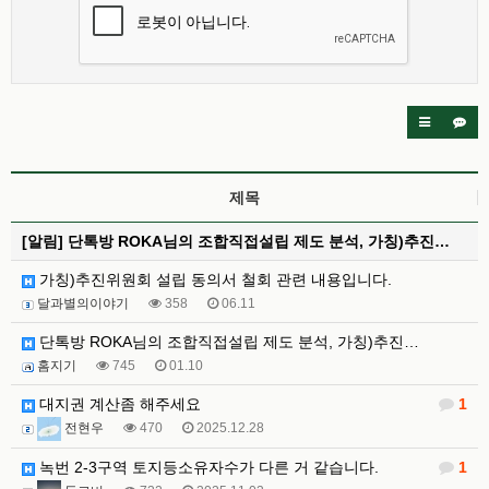
제목
[알림]
단톡방 ROKA님의 조합직접설립 제도 분석, 가칭)추진…
가칭)추진위원회 설립 동의서 철회 관련 내용입니다.
달과별의이야기
358
06.11
단톡방 ROKA님의 조합직접설립 제도 분석, 가칭)추진…
홈지기
745
01.10
대지권 계산좀 해주세요
1
전현우
470
2025.12.28
녹번 2-3구역 토지등소유자수가 다른 거 같습니다.
1