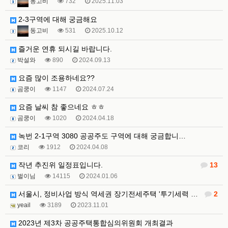
동고비
732
2025.11.03
2-3구역에 대해 궁금해요
동고비
531
2025.10.12
즐거운 연휴 되시길 바랍니다.
박설와
890
2024.09.13
요즘 많이 조용하네요??
곰쿵이
1147
2024.07.24
요즘 날씨 참 좋으네요 ㅎㅎ
곰쿵이
1020
2024.04.18
녹번 2-1구역 3080 공공주도 구역에 대해 궁금합니…
코리
1912
2024.04.08
작년 추진위 일정표입니다.
13
벌이님
14115
2024.01.06
서울시, 정비사업 방식 역세권 장기전세주택 '투기세력 …
2
yeail
3189
2023.11.01
2023년 제3차 공공주택통합심의위원회 개최결과