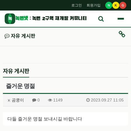
로그인
회원가입
N
K
G
녹번넷
: 녹번 2구역 재개발 커뮤니티
녹
자유 게시판
자유 게시판
즐거운 명절
곰쿵이
0
1149
2023.09.27 11:05
다들 즐거운 명절 보내시길 바랍니다