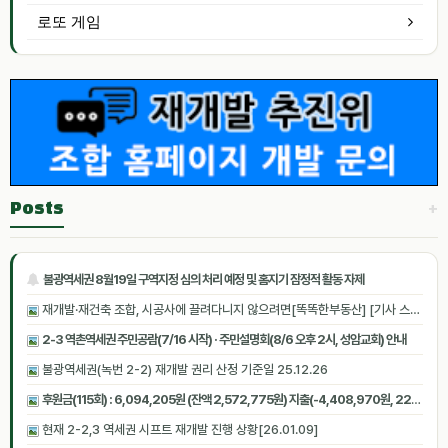
로또 게임
+
Posts
불광역세권 8월19일 구역지정 심의 처리 예정 및 홈지기 잠정적 활동 자제
재개발·재건축 조합, 시공사에 끌려다니지 않으려면[똑똑한부동산] [기사 스크랩]
2-3 역촌역세권 주민공람(7/16 시작) · 주민설명회(8/6 오후 2시, 성암교회) 안내
불광역세권(녹번 2-2) 재개발 권리 산정 기준일 25.12.26
후원금(115회) : 6,094,205원 (잔액 2,572,775원) 지출(-4,408,970원, 22회) [2026.06.27 07:05:14 기준]
현재 2-2,3 역세권 시프트 재개발 진행 상황[26.01.09]