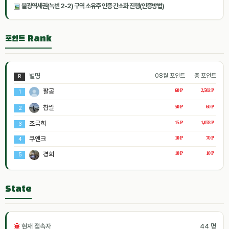
불광역세권(녹번 2-2) 구역 소유주 인증 간소화 진행(인증방법)
포인트 Rank
별명
08월 포인트
총 포인트
R
팔공
60 P
2,502 P
1
찹쌀
50 P
60 P
2
조금희
15 P
1,078 P
3
쿠앤크
10 P
70 P
4
경희
10 P
10 P
5
State
현재 접속자
44 명