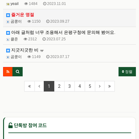
yeail
1484
2023.11.01
즐거운 명절
곰쿵이
1150
2023.09.27
아래 글처럼 너무 조용해서 은평구청에 문의해 봤어요.
클준
2312
2023.07.25
지긋지긋한 비 ㅠ
곰쿵이
1149
2023.07.17
정렬
1
2
3
4
5
단톡방 참여 코드