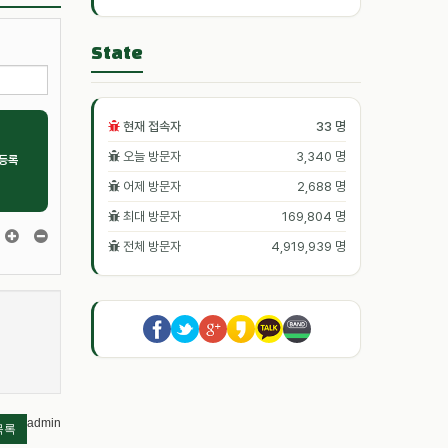
State
현재 접속자
33 명
오늘 방문자
3,340 명
등록
어제 방문자
2,688 명
최대 방문자
169,804 명
전체 방문자
4,919,939 명
admin
목록