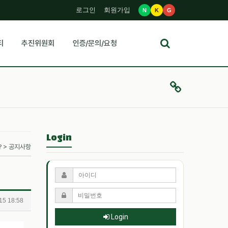
로그인
회원가입
N
K
G
티
추진위원회
인증/문의/요청
Login
? > 공지사항
15 18:58
Login