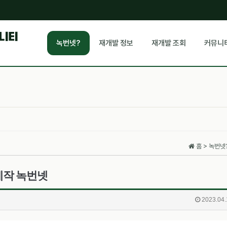
뮤니티
녹번넷?
재개발 정보
재개발 조회
커뮤니
홈 > 녹번넷
제작 녹번넷
2023.04.