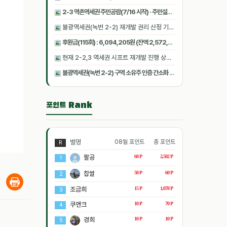
2-3 역촌역세권 주민공람(7/16 시작) · 주민설명회(8/6 오후 2시, 성암교회) 안내
불광역세권(녹번 2-2) 재개발 권리 산정 기준일 25.12.26
후원금(115회) : 6,094,205원 (잔액 2,572,775원) 지출(-4,408,970원, 22회) [2026.06.27 07:05:14 기준]
현재 2-2,3 역세권 시프트 재개발 진행 상황[26.01.09]
불광역세권(녹번 2-2) 구역 소유주 인증 간소화 진행(인증방법)
포인트 Rank
별명
08월 포인트
총 포인트
R
팔공
60 P
2,502 P
1
찹쌀
50 P
60 P
2
조금희
15 P
1,078 P
3
쿠앤크
10 P
70 P
4
경희
10 P
10 P
5