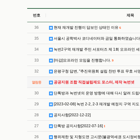
번호
제목
36
현재 재개발 진행이 답보인 상태인 이유
6
35
서울시 공학박사 코디네이터와 금일 통화하였습니다
34
녹번2구역 재개발 주민 서포터즈 제 1회 오프라인 
33
[마감]오프라인 모임을 진행합니다.
9
32
은평구청 답변, "추진위원회 설립 찬반 투표 무효 서
공공지원 조합 직접설립제도 포스터, 제작 녹번넷
열람중
30
단톡방과 녹번넷의 운영 방향에 대해 다시 알려 드립
29
[2023-02-08] 녹번 2-2, 2-3 재개발 예정지 구역 지
28
공지사항[2022-12-22]
27
단톡방 공지사항[2022-07-16]
1
26
행위제한 및 지형도면 고시문(불광역세권 도시정비형 