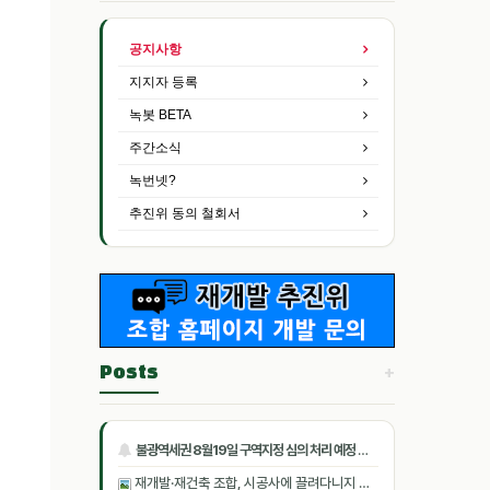
공지사항
지지자 등록
녹봇 BETA
주간소식
녹번넷?
추진위 동의 철회서
+
Posts
불광역세권 8월19일 구역지정 심의 처리 예정 및 홈지기 잠정적 활동 자제
재개발·재건축 조합, 시공사에 끌려다니지 않으려면[똑똑한부동산] [기사 스크랩]